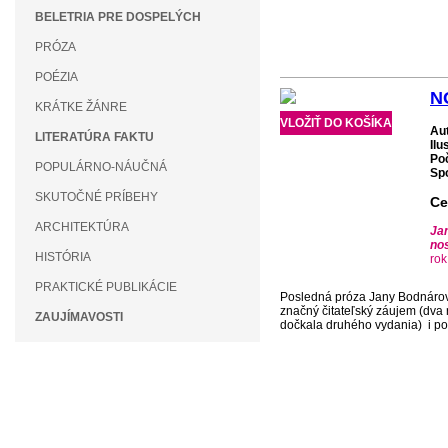
BELETRIA PRE DOSPELÝCH
PRÓZA
POÉZIA
N
KRÁTKE ŽÁNRE
VLOŽIŤ DO KOŠÍKA
Au
LITERATÚRA FAKTU
Ilu
Po
POPULÁRNO-NÁUČNÁ
Spo
SKUTOČNÉ PRÍBEHY
Ce
ARCHITEKTÚRA
Ja
nos
HISTÓRIA
rok
PRAKTICKÉ PUBLIKÁCIE
Posledná próza Jany Bodnáro
značný čitateľský záujem (dva 
ZAUJÍMAVOSTI
dočkala druhého vydania) i po