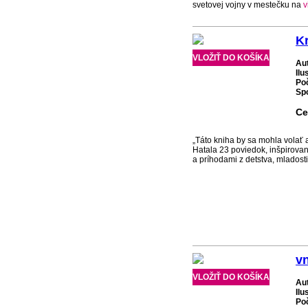
svetovej vojny v mestečku na
v
K
VLOŽIŤ DO KOŠÍKA
Au
Ilu
Po
Spo
Ce
„Táto kniha by sa mohla volať a
Hatala 23 poviedok, inšpirova
a príhodami z detstva, mladost
v
VLOŽIŤ DO KOŠÍKA
Au
Ilu
Po