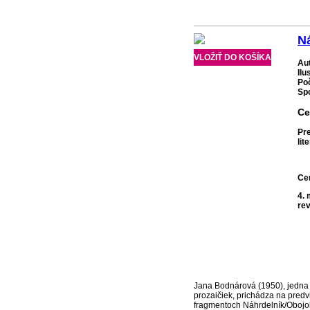
N
VLOŽIŤ DO KOŠÍKA
Au
Ilu
Po
Spo
Ce
Pre
lit
Ce
4. 
re
Jana Bodnárová (1950), jedna
prozaičiek, prichádza na pred
fragmentoch Náhrdelník/Obojo