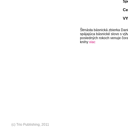
Spo
Ce
V
Štrnásta básnická zbierka Dani
spájajúca básnické slovo s výt
posledných rokoch venuje čoraz
knihy
viac
(c) Trio Publishing, 2011