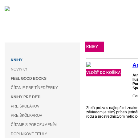
KNIHY
AKO OBJEDNAŤ
KNIHY
A
NOVINKY
VLOŽIŤ DO KOŠÍKA
Au
FEEL GOOD BOOKS
Ilu
Po
ČÍTANIE PRE TÍNEDŽERKY
Spo
Cen
KNIHY PRE DETI
PRE ŠKOLÁKOV
Zrelá próza s najlepšími znakm
základom je silný príbeh jed
PRE ŠKÔLKAROV
rodu a prostredníctvom neho po
ČÍTAME S POROZUMENÍM
DOPLNKOVÉ TITULY